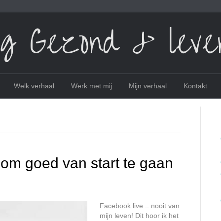
ig Gezond & leve
Welk verhaal
Werk met mij
Mijn verhaal
Kontakt
s om goed van start te gaan
Facebook live .. nooit van
mijn leven! Dit hoor ik het