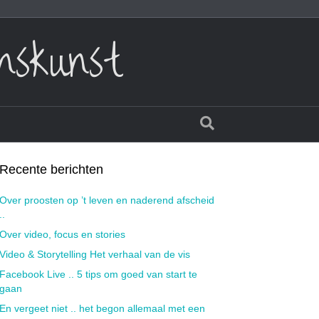
nskunst
Recente berichten
Over proosten op ’t leven en naderend afscheid
..
Over video, focus en stories
Video & Storytelling Het verhaal van de vis
Facebook Live .. 5 tips om goed van start te
gaan
En vergeet niet .. het begon allemaal met een