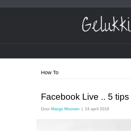
Gelukk
How To
Facebook Live .. 5 tip
Door
Margo Moonen
|
24 april 2018