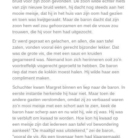
bruid voor zijn zoon gevonden. De zoon wilde echter niets
van zijn nieuwe bruid weten, hij dacht nog steeds aan het
mooie meisje, dat hij in het huis van zijn oom had gezien
en toen was kwijtgeraakt. Maar de baron dacht dat zijn
zoon hem wel zou gehoorzamen en met de vrouw zou
trouwen, die hij voor hem had uitgezocht.
Er werd gepraat en gelachen, en allen, die aan tafel
zaten, vonden vooral één gerecht bijzonder lekker. Dat
was de grote vis, die met een saus en kruiden
gegarneerd was. Niemand kon zich herinneren ooit zo'n
voortreffelijk visgerecht geproefd te hebben. De baron
riep dat men de kokkin moest halen. Hij wilde haar een
compliment maken.
Schuchter kwam Margret binnen en liep naar de baron. In
eerste instantie herkende hij haar niet. Maar toen de
andere gasten verstomden, omdat zij zo verbaasd waren
zo'n mooi meisje met een schort aan te zien, keek de
baron haar scherp aan en nu wist hij, wie zij was. Hij was
te verbluft om kwaad te worden. Hoe kon hij kwaad op
een meisje zijn dat iedereen aan tafel vol bewondering
aankeek! "De maaltijd was uitstekend," zei de baron,
"vooral de vis. Als een tovenaar hem had klaargemaakt,