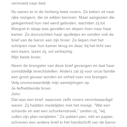
vermoeid naar bed.
Nu waren er in de herberg twee rovers. Ze keken uit naar
rijke reizigers, die ze wilden beroven. Maar aangezien die
gelegenheid hun niet werd geboden, wachtten zij tot
Margret in slaap was gevallen en slopen toen naar haar
kamer. Ze doorzochten haar spulletjes en vonden ook de
brief van de baron aan zijn broer. Ze liepen met het
schrijven naar hun kamer terug en daar, bij het licht van
een kaars, lazen zij, vol verbazing:
Mijn beste broer,
Neem de brengster van deze brief gevangen en laat haar
onmiddellijk terechtstellen. Anders zal zij voor onze familie
een groot gevaar worden en onheil over ons brengen.
Volg onvoorwaardelijk mijn aanwijzingen op.
Je liefhebbende broer.
John
Dat was een brief, waarover zelfs rovers verontwaardigd
waren. Zij hadden medelijden met het meisje. "Wat een
schande en wat een schurkenstreek," zeiden zij, "wij
zullen zijn plan verijdelen." Ze pakten pen, inkt en papier,
schreven een andere brief in het handschrift van de baron