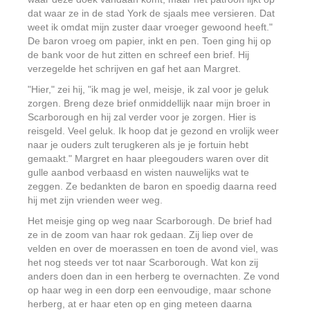
dat waar ze in de stad York de sjaals mee versieren. Dat
weet ik omdat mijn zuster daar vroeger gewoond heeft."
De baron vroeg om papier, inkt en pen. Toen ging hij op
de bank voor de hut zitten en schreef een brief. Hij
verzegelde het schrijven en gaf het aan Margret.
"Hier," zei hij, "ik mag je wel, meisje, ik zal voor je geluk
zorgen. Breng deze brief onmiddellijk naar mijn broer in
Scarborough en hij zal verder voor je zorgen. Hier is
reisgeld. Veel geluk. Ik hoop dat je gezond en vrolijk weer
naar je ouders zult terugkeren als je je fortuin hebt
gemaakt." Margret en haar pleegouders waren over dit
gulle aanbod verbaasd en wisten nauwelijks wat te
zeggen. Ze bedankten de baron en spoedig daarna reed
hij met zijn vrienden weer weg.
Het meisje ging op weg naar Scarborough. De brief had
ze in de zoom van haar rok gedaan. Zij liep over de
velden en over de moerassen en toen de avond viel, was
het nog steeds ver tot naar Scarborough. Wat kon zij
anders doen dan in een herberg te overnachten. Ze vond
op haar weg in een dorp een eenvoudige, maar schone
herberg, at er haar eten op en ging meteen daarna