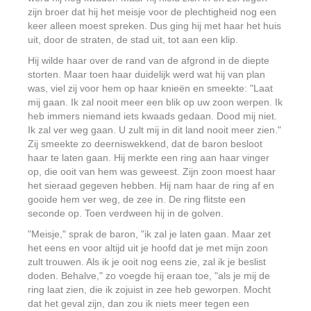
zijn broer dat hij het meisje voor de plechtigheid nog een
keer alleen moest spreken. Dus ging hij met haar het huis
uit, door de straten, de stad uit, tot aan een klip.
Hij wilde haar over de rand van de afgrond in de diepte
storten. Maar toen haar duidelijk werd wat hij van plan
was, viel zij voor hem op haar knieën en smeekte: "Laat
mij gaan. Ik zal nooit meer een blik op uw zoon werpen. Ik
heb immers niemand iets kwaads gedaan. Dood mij niet.
Ik zal ver weg gaan. U zult mij in dit land nooit meer zien."
Zij smeekte zo deerniswekkend, dat de baron besloot
haar te laten gaan. Hij merkte een ring aan haar vinger
op, die ooit van hem was geweest. Zijn zoon moest haar
het sieraad gegeven hebben. Hij nam haar de ring af en
gooide hem ver weg, de zee in. De ring flitste een
seconde op. Toen verdween hij in de golven.
"Meisje," sprak de baron, "ik zal je laten gaan. Maar zet
het eens en voor altijd uit je hoofd dat je met mijn zoon
zult trouwen. Als ik je ooit nog eens zie, zal ik je beslist
doden. Behalve," zo voegde hij eraan toe, "als je mij de
ring laat zien, die ik zojuist in zee heb geworpen. Mocht
dat het geval zijn, dan zou ik niets meer tegen een