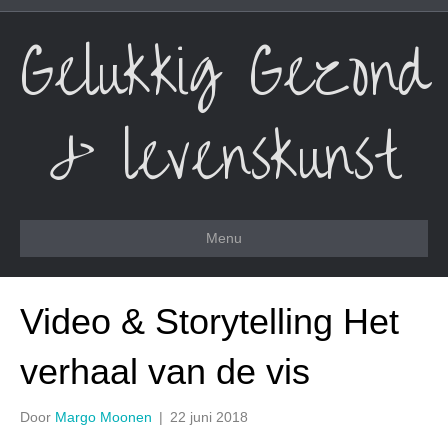
Gelukkig Gezond
& levenskunst
Menu
Video & Storytelling Het
verhaal van de vis
Door
Margo Moonen
|
22 juni 2018