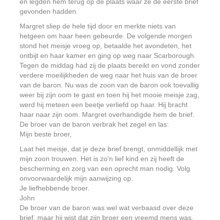
en legden hem terug op de plaats waar ze de eerste brief
gevonden hadden.
Margret sliep de hele tijd door en merkte niets van
hetgeen om haar heen gebeurde. De volgende morgen
stond het meisje vroeg op, betaalde het avondeten, het
ontbijt en haar kamer en ging op weg naar Scarborough.
Tegen de middag had zij de plaats bereikt en vond zonder
verdere moeilijkheden de weg naar het huis van de broer
van de baron. Nu was de zoon van de baron ook toevallig
weer bij zijn oom te gast en toen hij het mooie meisje zag,
werd hij meteen een beetje verliefd op haar. Hij bracht
haar naar zijn oom. Margret overhandigde hem de brief.
De broer van de baron verbrak het zegel en las:
Mijn beste broer,
Laat het meisje, dat je deze brief brengt, onmiddellijk met
mijn zoon trouwen. Het is zo'n lief kind en zij heeft de
bescherming en zorg van een oprecht man nodig. Volg
onvoorwaardelijk mijn aanwijzing op.
Je liefhebbende broer.
John
De broer van de baron was wel wat verbaasd over deze
brief, maar hij wist dat zijn broer een vreemd mens was.