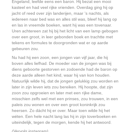
Engeland, leefde eens een baron. Hij bezat een mooi
kasteel en had veel rijke vrienden. Overdag ging hij op
jacht of reed over zijn landerijen, maar 's nachts, als
iedereen naar bed was en alles stil was, bleef hij lang op
en las in vreemde boeken, want hij was een tovenaar.
Uren achtereen zat hij bij het licht van een lamp gebogen
over een groot, in leer gebonden boek en trachtte met
tekens en formules te doorgronden wat er op aarde
gebeuren zou.
Nu had hij een zoon, een jongen van vijf jaar, die hij
boven alles liefhad. De moeder van de jongen was bij
diens geboorte gestorven en zodoende had de baron op
deze aarde alleen het kind, waar hij van kon houden.
Natuurlijk wilde hij, dat de jongen gelukkig zou worden en
later in zijn leven iets zou bereiken. Hij hoopte, dat zijn
zoon zou opgroeien en later met een rijke dame,
misschien zelfs wel met een prinses, zou trouwen, in een
paleis zou wonen en over een groot koninkrijk zou
heersen. Zo dácht hij er over. Maar toen wilde hij het
wéten. Een hele nacht lang las hij in zijn toverboeken en
uiteindelijk, tegen de morgen, kende hij het antwoord.
(Vervolg instagram)