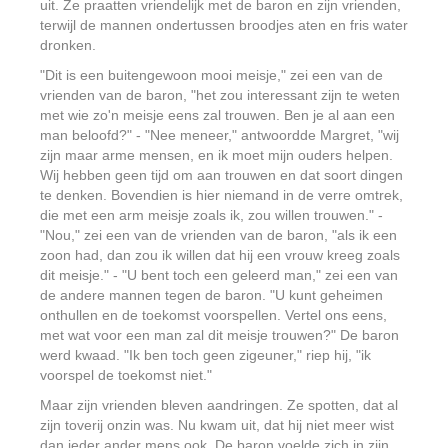
uit. Ze praatten vriendelijk met de baron en zijn vrienden,
terwijl de mannen ondertussen broodjes aten en fris water
dronken.
"Dit is een buitengewoon mooi meisje," zei een van de
vrienden van de baron, "het zou interessant zijn te weten
met wie zo'n meisje eens zal trouwen. Ben je al aan een
man beloofd?" - "Nee meneer," antwoordde Margret, "wij
zijn maar arme mensen, en ik moet mijn ouders helpen.
Wij hebben geen tijd om aan trouwen en dat soort dingen
te denken. Bovendien is hier niemand in de verre omtrek,
die met een arm meisje zoals ik, zou willen trouwen." -
"Nou," zei een van de vrienden van de baron, "als ik een
zoon had, dan zou ik willen dat hij een vrouw kreeg zoals
dit meisje." - "U bent toch een geleerd man," zei een van
de andere mannen tegen de baron. "U kunt geheimen
onthullen en de toekomst voorspellen. Vertel ons eens,
met wat voor een man zal dit meisje trouwen?" De baron
werd kwaad. "Ik ben toch geen zigeuner," riep hij, "ik
voorspel de toekomst niet."
Maar zijn vrienden bleven aandringen. Ze spotten, dat al
zijn toverij onzin was. Nu kwam uit, dat hij niet meer wist
dan ieder ander mens ook. De baron voelde zich in zijn