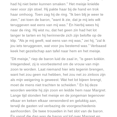
had hij niet beter kunnen smaken." Het meisje knielde
neer voor zijn stoel. Hij pakte haar bij de hand en trok
haar omhoog. Toen zag hij de ring. "Ik ben blij je weer te
zien," zei toen de baron, "want ik zie, dat je mij iets wilt
teruggeven wat eens van mij was." En hierbij wees hij
naar de ring. Hij wist nu, dat het geen zin had het lot
langer te tarten en hij herinnerde zich zijn belofte op de
klip. "Als je mij geeft, wat eens van mij was," zei hij, "zal ik
jou iets teruggeven, wat voor jou bestemd was." Verbaasd
keek het gezelschap aan tafel naar hem en het meisje.
"Dit meisje," riep de baron luid de zaal in, "is geen kokkin.
Integendeel, zij is voorbestemd om de vrouw van mijn
zoon te worden. Laat niemand hier iets tegenin brengen,
want het zou geen nut hebben, het zou net zo zinloos zijn
als mijn weigering is geweest. Wat het lot bijeen brengt,
moet de mens niet trachten te scheiden." En bij deze
woorden wenkte hij zijn zoon en leidde hem naar Margret.
Lange tijd stonden het meisje en de jongeman tegenover
elkaar en keken elkaar verwonderd en gelukkig aan,
terwijl de gasten vol verbazing de voorgeschiedenis
aanhoorden. De twee trouwden in het slot van de baron.
En vanaf die dag was de baron vol lof over Margret en