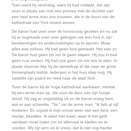
Toen werd hij verdrietig, want hij had ontdekt, dat zijn
zoon in plaats van met een prinses met de dochter van
een heel arme man zou trouwen, die in de buurt van de
kathedraal van York moest wonen.
De baron had uren over de horoscoop gezeten en nu zat
hij er nogmaals uren over gebogen om een fout in zijn
berekeningen en onderzoekingen op te sporen. Maar
alles was zinloos. Hij had geen fout gemaakt. Het was zo.
De baron had geen zin om te gaan slapen. Hij zou in bed
geen rust vinden. Hij had ook geen zin om iets te eten. In
plaats daarvan liep hij de wenteltrap af die naar de grote
binnenplaats leidde. Iedereen in het huis sliep nog. Hij
zadelde zijn paard en reed naar de stad York.
Toen de baron bij de hoge kathedraal aankwam, merkte
hij een arme man op, die voor de deur van zijn huisje
stond. Hij zag er ongelukkig uit en de baron vroeg hem,
wat er aan scheelde. "Sir," zei de arme man, "ik heb al vijf
kinderen. En zojuist is mijn vrouw weer van een kind, een
meisje, bevallen. Ik weet niet meer, waar ik het geld
vandaan moet halen om ze allemaal te kleden en te
voeden. Wij zijn arm en ik vrees, dat ik niet nog harder