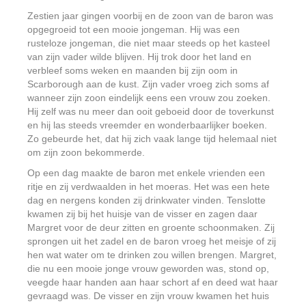
Zestien jaar gingen voorbij en de zoon van de baron was
opgegroeid tot een mooie jongeman. Hij was een
rusteloze jongeman, die niet maar steeds op het kasteel
van zijn vader wilde blijven. Hij trok door het land en
verbleef soms weken en maanden bij zijn oom in
Scarborough aan de kust. Zijn vader vroeg zich soms af
wanneer zijn zoon eindelijk eens een vrouw zou zoeken.
Hij zelf was nu meer dan ooit geboeid door de toverkunst
en hij las steeds vreemder en wonderbaarlijker boeken.
Zo gebeurde het, dat hij zich vaak lange tijd helemaal niet
om zijn zoon bekommerde.
Op een dag maakte de baron met enkele vrienden een
ritje en zij verdwaalden in het moeras. Het was een hete
dag en nergens konden zij drinkwater vinden. Tenslotte
kwamen zij bij het huisje van de visser en zagen daar
Margret voor de deur zitten en groente schoonmaken. Zij
sprongen uit het zadel en de baron vroeg het meisje of zij
hen wat water om te drinken zou willen brengen. Margret,
die nu een mooie jonge vrouw geworden was, stond op,
veegde haar handen aan haar schort af en deed wat haar
gevraagd was. De visser en zijn vrouw kwamen het huis