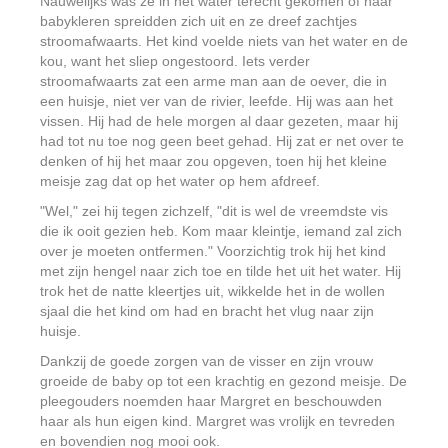
Nauwelijks was ze in het water terecht gekomen of haar
babykleren spreidden zich uit en ze dreef zachtjes
stroomafwaarts. Het kind voelde niets van het water en de
kou, want het sliep ongestoord. Iets verder
stroomafwaarts zat een arme man aan de oever, die in
een huisje, niet ver van de rivier, leefde. Hij was aan het
vissen. Hij had de hele morgen al daar gezeten, maar hij
had tot nu toe nog geen beet gehad. Hij zat er net over te
denken of hij het maar zou opgeven, toen hij het kleine
meisje zag dat op het water op hem afdreef.
"Wel," zei hij tegen zichzelf, "dit is wel de vreemdste vis
die ik ooit gezien heb. Kom maar kleintje, iemand zal zich
over je moeten ontfermen." Voorzichtig trok hij het kind
met zijn hengel naar zich toe en tilde het uit het water. Hij
trok het de natte kleertjes uit, wikkelde het in de wollen
sjaal die het kind om had en bracht het vlug naar zijn
huisje.
Dankzij de goede zorgen van de visser en zijn vrouw
groeide de baby op tot een krachtig en gezond meisje. De
pleegouders noemden haar Margret en beschouwden
haar als hun eigen kind. Margret was vrolijk en tevreden
en bovendien nog mooi ook.