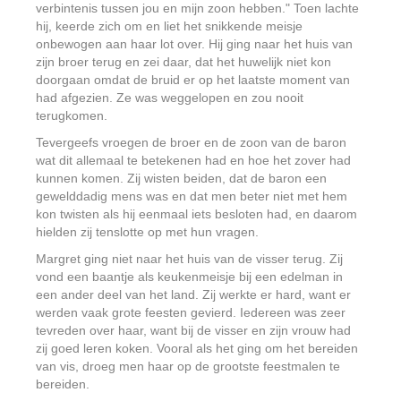
verbintenis tussen jou en mijn zoon hebben." Toen lachte
hij, keerde zich om en liet het snikkende meisje
onbewogen aan haar lot over. Hij ging naar het huis van
zijn broer terug en zei daar, dat het huwelijk niet kon
doorgaan omdat de bruid er op het laatste moment van
had afgezien. Ze was weggelopen en zou nooit
terugkomen.
Tevergeefs vroegen de broer en de zoon van de baron
wat dit allemaal te betekenen had en hoe het zover had
kunnen komen. Zij wisten beiden, dat de baron een
gewelddadig mens was en dat men beter niet met hem
kon twisten als hij eenmaal iets besloten had, en daarom
hielden zij tenslotte op met hun vragen.
Margret ging niet naar het huis van de visser terug. Zij
vond een baantje als keukenmeisje bij een edelman in
een ander deel van het land. Zij werkte er hard, want er
werden vaak grote feesten gevierd. Iedereen was zeer
tevreden over haar, want bij de visser en zijn vrouw had
zij goed leren koken. Vooral als het ging om het bereiden
van vis, droeg men haar op de grootste feestmalen te
bereiden.