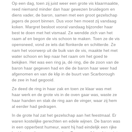
Op een dag, toen zij juist weer een grote vis klaarmaakte,
reed niemand minder dan haar gewezen bruidegom en
diens vader, de baron, samen met een groot gezelschap
jagers de poort binnen. Dus voor hen moest zij vandaag
koken. Margret besloot vooral vandaag bijzonder haar
best te doen met het vismaal. Ze wendde zich van het
raam af en begon de vis schoon te maken. Toen ze de vis
opensneed, vond ze iets dat flonkerde en schitterde. Ze
nam het voorwerp uit de buik van de vis, maakte het met
water schoon en liep naar het raam om het goed te
bekijken. Het was een ring ja, dé ring, die de zoon van de
baron haar gegeven had en die de baron haar weer had
afgenomen en van de klip in de buurt van Scarborough
de zee in had gegooid.
Ze deed de ring in haar zak en toen ze klaar was met
haar werk en de grote vis in de oven gaar was, waste ze
haar handen en stak de ring aan de vinger, waar zij hem
al eerder had gedragen.
In de grote hal zat het gezelschap aan het feestmaal. Er
waren kostelijke gerechten en edele wijnen. De baron was
in een opperbest humeur, want hij had eindelijk een rijke