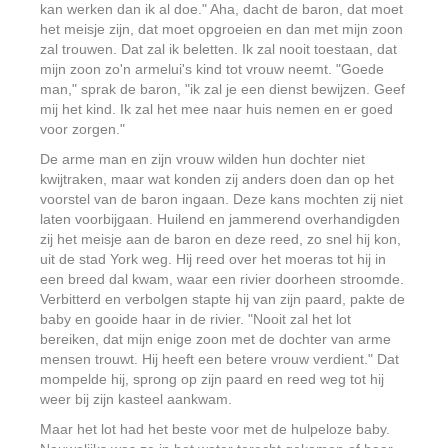
kan werken dan ik al doe." Aha, dacht de baron, dat moet
het meisje zijn, dat moet opgroeien en dan met mijn zoon
zal trouwen. Dat zal ik beletten. Ik zal nooit toestaan, dat
mijn zoon zo'n armelui's kind tot vrouw neemt. "Goede
man," sprak de baron, "ik zal je een dienst bewijzen. Geef
mij het kind. Ik zal het mee naar huis nemen en er goed
voor zorgen."
De arme man en zijn vrouw wilden hun dochter niet
kwijtraken, maar wat konden zij anders doen dan op het
voorstel van de baron ingaan. Deze kans mochten zij niet
laten voorbijgaan. Huilend en jammerend overhandigden
zij het meisje aan de baron en deze reed, zo snel hij kon,
uit de stad York weg. Hij reed over het moeras tot hij in
een breed dal kwam, waar een rivier doorheen stroomde.
Verbitterd en verbolgen stapte hij van zijn paard, pakte de
baby en gooide haar in de rivier. "Nooit zal het lot
bereiken, dat mijn enige zoon met de dochter van arme
mensen trouwt. Hij heeft een betere vrouw verdient." Dat
mompelde hij, sprong op zijn paard en reed weg tot hij
weer bij zijn kasteel aankwam.
Maar het lot had het beste voor met de hulpeloze baby.