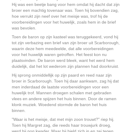
Hij was een beetje bang voor hem omdat hij dacht dat zijn
broer een machtig tovenaar was. Toen hij bovendien zag,
hoe verrukt zijn neef over het meisje was, trof hij de
voorbereidingen voor het huwelijk, zoals hem in de brief
was bevolen.
Toen de baron op zijn kasteel was teruggekeerd, vond hij
tot zijn verbazing een brief van zijn broer uit Scarborough,
waarin deze hem meedeelde, dat alle voorbereidingen
voor het huwelijk waren getroffen. Het feest kon nu
plaatsvinden. De baron werd bleek, want het werd hem
duidelijk, dat het lot wederom zijn plannen had doorkruist.
Hij sprong onmiddellijk op zijn paard en reed naar zijn
broer in Scarborough. Toen hij daar aankwam, zag hij dat
men inderdaad de laatste voorbereidingen voor een
huwelijk trof. Mannen droegen schalen met gebraden
vlees en andere spijzen het huis binnen. Door de ramen
klonk muziek. Woedend stormde de baron het huis
binnen.
"Waar is het meisje, dat met mijn zoon trouwt?" riep hij.
Toen hij Margret zag, die reeds haar trouwjurk droeg,
werd hij nog kwader. Maar hij hield zich in en zei tegen