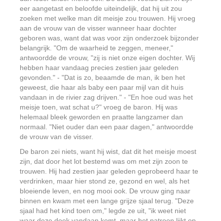
eer aangetast en beloofde uiteindelijk, dat hij uit zou
zoeken met welke man dit meisje zou trouwen. Hij vroeg
aan de vrouw van de visser wanneer haar dochter
geboren was, want dat was voor zijn onderzoek bijzonder
belangrijk. "Om de waarheid te zeggen, meneer,"
antwoordde de vrouw, "zij is niet onze eigen dochter. Wij
hebben haar vandaag precies zestien jaar geleden
gevonden." - "Dat is zo, beaamde de man, ik ben het
geweest, die haar als baby een paar mijl van dit huis
vandaan in de rivier zag drijven." - "En hoe oud was het
meisje toen, wat schat u?" vroeg de baron. Hij was
helemaal bleek geworden en praatte langzamer dan
normaal. "Niet ouder dan een paar dagen," antwoordde
de vrouw van de visser.
De baron zei niets, want hij wist, dat dit het meisje moest
zijn, dat door het lot bestemd was om met zijn zoon te
trouwen. Hij had zestien jaar geleden geprobeerd haar te
verdrinken, maar hier stond ze, gezond en wel, als het
bloeiende leven, en nog mooi ook. De vrouw ging naar
binnen en kwam met een lange grijze sjaal terug. "Deze
sjaal had het kind toen om," legde ze uit, "ik weet niet
waar deze doek vandaan komt, maar het patroon lijkt op