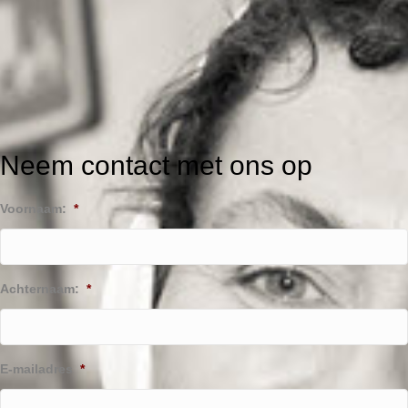
Neem contact met ons op
Voornaam:
*
Achternaam:
*
E-mailadres
*