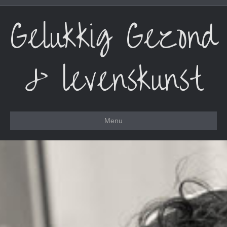
Gelukkig Gezond
& levenskunst
Menu