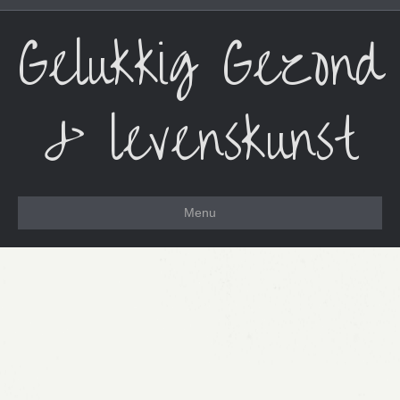
Gelukkig Gezond
& levenskunst
Menu