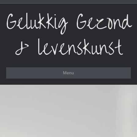
Gelukkig Gezond
& levenskunst
Menu