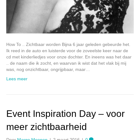
How To .. Zichtbaar worden Bijna 6 jaar geleden gebeurde het.
Ik reed in de auto en luisterde voor de zoveelste keer naar de
cd met kinderliedjes voor onze dochter. En ineens was het daar
.. de naam die ik zocht, en waarvan ik wist dat het vlak bij mij
was, nog onzichtbaar, ongrijpbaar, maar…
Lees meer
Event Inspiration Day – voor
meer zichtbaarheid
Door
Margo Moonen
|
2 maart 2016
|
0