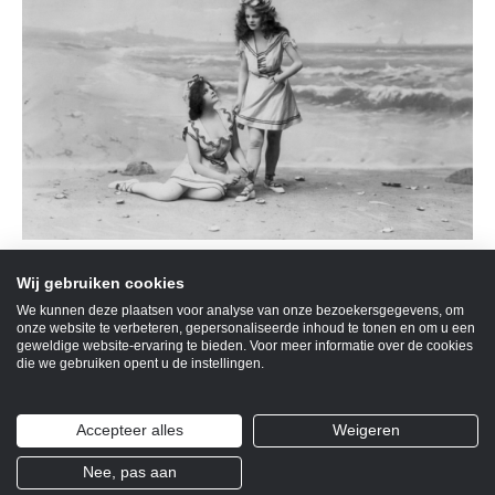
Een onderneemster, die al jarenlang keihard werkte aan haar
Wij gebruiken cookies
bedrijf, en toch niet kon bereiken wat ze graag wilde bereiken.
We kunnen deze plaatsen voor analyse van onze bezoekersgegevens, om
Namelijk .. voldoende geld verdienen met haar onderneming,
onze website te verbeteren, gepersonaliseerde inhoud te tonen en om u een
zodat ze op eigen benen kon gaan staan, werken met plezier,
geweldige website-ervaring te bieden. Voor meer informatie over de cookies
die we gebruiken opent u de instellingen.
en daarnaast ook nog ruimte om te kunnen genieten van het
leven! Ze ploeterde en…
Lees meer
Accepteer alles
Weigeren
Nee, pas aan
© 2026 Kiekeboe kommunikatie
|
Powered by
Beaver Builder