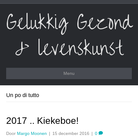
Gelukkig Gezond
& levenskunst
Menu
Un po di tutto
2017 .. Kiekeboe!
Door
Margo Moonen
|
15 december 2016
|
0