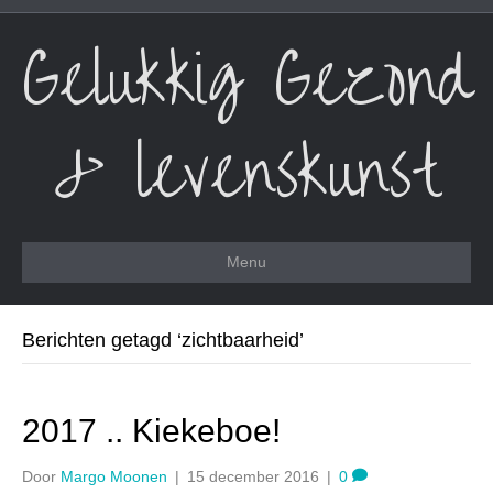
Gelukkig Gezond
& levenskunst
Menu
Berichten getagd ‘zichtbaarheid’
2017 .. Kiekeboe!
Door
Margo Moonen
|
15 december 2016
|
0