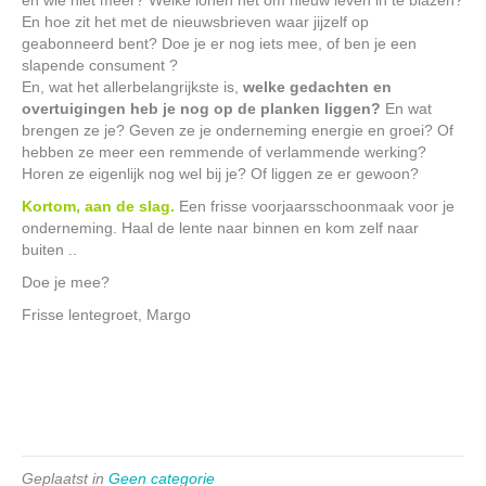
en wie niet meer? Welke lonen het om nieuw leven in te blazen?
En hoe zit het met de nieuwsbrieven waar jijzelf op
geabonneerd bent? Doe je er nog iets mee, of ben je een
slapende consument ?
En, wat het allerbelangrijkste is,
welke gedachten en
overtuigingen heb je nog op de planken liggen?
En wat
brengen ze je? Geven ze je onderneming energie en groei? Of
hebben ze meer een remmende of verlammende werking?
Horen ze eigenlijk nog wel bij je? Of liggen ze er gewoon?
Kortom, aan de slag.
Een frisse voorjaarsschoonmaak voor je
onderneming. Haal de lente naar binnen en kom zelf naar
buiten ..
Doe je mee?
Frisse lentegroet, Margo
Geplaatst in
Geen categorie