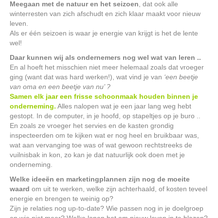
Meegaan met de natuur en het seizoen
, dat ook alle
winterresten van zich afschudt en zich klaar maakt voor nieuw
leven.
Als er één seizoen is waar je energie van krijgt is het de lente
wel!
Daar kunnen wij als ondernemers nog wel wat van leren ..
En al hoeft het misschien niet meer helemaal zoals dat vroeger
ging (want dat was hard werken!), wat vind je van
‘een beetje
van oma en een beetje van nu’ ?
Samen elk jaar een frisse schoonmaak houden binnen je
onderneming.
Alles nalopen wat je een jaar lang weg hebt
gestopt. In de computer, in je hoofd, op stapeltjes op je buro ..
En zoals ze vroeger het servies en de kasten grondig
inspecteerden om te kijken wat er nog heel en bruikbaar was,
wat aan vervanging toe was of wat gewoon rechtstreeks de
vuilnisbak in kon, zo kan je dat natuurlijk ook doen met je
onderneming.
Welke ideeën en marketingplannen zijn nog de moeite
waard
om uit te werken, welke zijn achterhaald, of kosten teveel
energie en brengen te weinig op?
Zijn je relaties nog up-to-date? Wie passen nog in je doelgroep