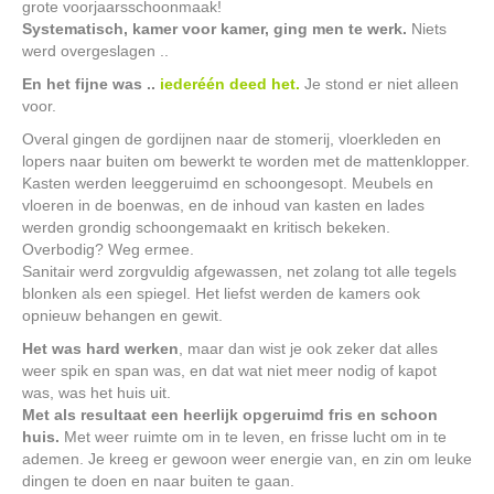
grote voorjaarsschoonmaak!
Systematisch, kamer voor kamer, ging men te werk.
Niets
werd overgeslagen ..
En het fijne was ..
iederéén deed het.
Je stond er niet alleen
voor.
Overal gingen de gordijnen naar de stomerij, vloerkleden en
lopers naar buiten om bewerkt te worden met de mattenklopper.
Kasten werden leeggeruimd en schoongesopt. Meubels en
vloeren in de boenwas, en de inhoud van kasten en lades
werden grondig schoongemaakt en kritisch bekeken.
Overbodig? Weg ermee.
Sanitair werd zorgvuldig afgewassen, net zolang tot alle tegels
blonken als een spiegel. Het liefst werden de kamers ook
opnieuw behangen en gewit.
Het was hard werken
, maar dan wist je ook zeker dat alles
weer spik en span was, en dat wat niet meer nodig of kapot
was, was het huis uit.
Met als resultaat een heerlijk opgeruimd fris en schoon
huis.
Met weer ruimte om in te leven, en frisse lucht om in te
ademen. Je kreeg er gewoon weer energie van, en zin om leuke
dingen te doen en naar buiten te gaan.