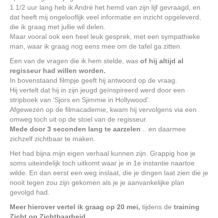
1 1/2 uur lang heb ik André het hemd van zijn lijf gevraagd, en
dat heeft mij ongelooflijk veel informatie en inzicht opgeleverd,
die ik graag met jullie wil delen.
Maar vooral ook een heel leuk gesprek, met een sympathieke
man, waar ik graag nog eens mee om de tafel ga zitten.
Een van de vragen die ik hem stelde, was
of hij altijd al
regisseur had willen worden.
In bovenstaand filmpje geeft hij antwoord op de vraag.
Hij vertelt dat hij in zijn jeugd geïnspireerd werd door een
stripboek van ‘Sjors en Sjimmie in Hollywood’.
Afgewezen op de filmacademie, kwam hij vervolgens via een
omweg toch uit op de stoel van de regisseur.
Mede door 3 seconden lang te aarzelen
.. en daarmee
zichzelf zichtbaar te maken.
Het had bijna mijn eigen verhaal kunnen zijn. Grappig hoe je
soms uiteindelijk toch uitkomt waar je in 1e instantie naartoe
wilde. En dan eerst een weg inslaat, die je dingen laat zien die je
nooit tegen zou zijn gekomen als je je aanvankelijke plan
gevolgd had.
Meer hierover vertel ik graag op 20 mei,
tijdens de
training
Zicht op Zichtbaarheid.