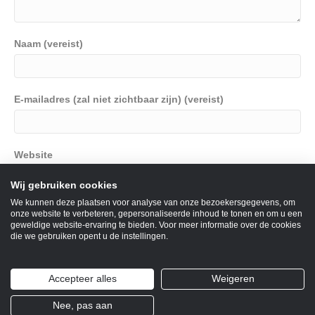
Naam (vereist)
E-mailadres (zal niet zichtbaar zijn) (vereist)
Website
Wij gebruiken cookies
We kunnen deze plaatsen voor analyse van onze bezoekersgegevens, om
onze website te verbeteren, gepersonaliseerde inhoud te tonen en om u een
geweldige website-ervaring te bieden. Voor meer informatie over de cookies
Mijn naam, e-mail en site opslaan in deze browser voor de
die we gebruiken opent u de instellingen.
volgende keer wanneer ik een reactie plaats.
Accepteer alles
Weigeren
Nee, pas aan