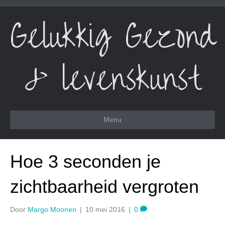
Gelukkig Gezond
& levenskunst
Menu
Hoe 3 seconden je
zichtbaarheid vergroten
Door
Margo Moonen
|
10 mei 2016
|
0