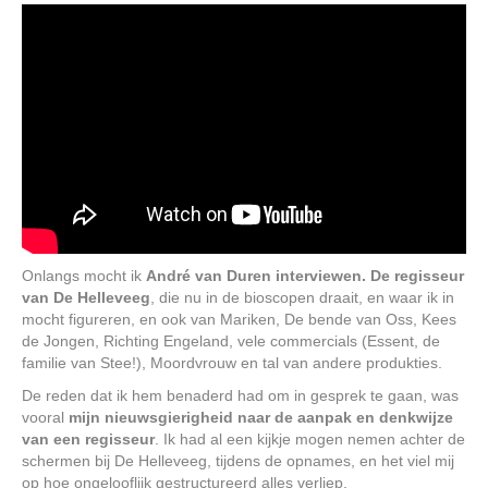
Onlangs mocht ik
André van Duren interviewen. De regisseur
van De Helleveeg
, die nu in de bioscopen draait, en waar ik in
mocht figureren, en ook van Mariken, De bende van Oss, Kees
de Jongen, Richting Engeland, vele commercials (Essent, de
familie van Stee!), Moordvrouw en tal van andere produkties.
De reden dat ik hem benaderd had om in gesprek te gaan, was
vooral
mijn nieuwsgierigheid naar de aanpak en denkwijze
van een regisseur
. Ik had al een kijkje mogen nemen achter de
schermen bij De Helleveeg, tijdens de opnames, en het viel mij
op hoe ongelooflijk gestructureerd alles verliep.