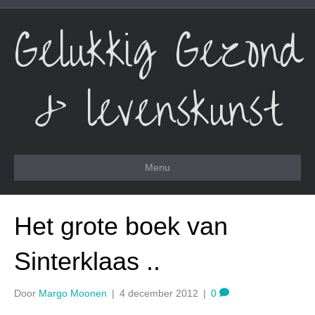
Gelukkig Gezond
& levenskunst
Menu
Het grote boek van
Sinterklaas ..
Door
Margo Moonen
|
4 december 2012
|
0