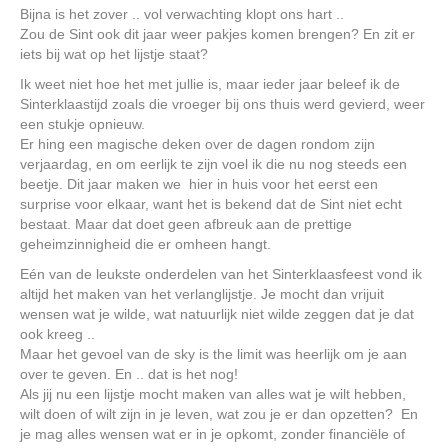
Bijna is het zover .. vol verwachting klopt ons hart ..
Zou de Sint ook dit jaar weer pakjes komen brengen? En zit er
iets bij wat op het lijstje staat?
Ik weet niet hoe het met jullie is, maar ieder jaar beleef ik de
Sinterklaastijd zoals die vroeger bij ons thuis werd gevierd, weer
een stukje opnieuw.
Er hing een magische deken over de dagen rondom zijn
verjaardag, en om eerlijk te zijn voel ik die nu nog steeds een
beetje. Dit jaar maken we hier in huis voor het eerst een
surprise voor elkaar, want het is bekend dat de Sint niet echt
bestaat. Maar dat doet geen afbreuk aan de prettige
geheimzinnigheid die er omheen hangt.
Eén van de leukste onderdelen van het Sinterklaasfeest vond ik
altijd het maken van het verlanglijstje. Je mocht dan vrijuit
wensen wat je wilde, wat natuurlijk niet wilde zeggen dat je dat
ook kreeg ..
Maar het gevoel van de sky is the limit was heerlijk om je aan
over te geven. En .. dat is het nog!
Als jij nu een lijstje mocht maken van alles wat je wilt hebben,
wilt doen of wilt zijn in je leven, wat zou je er dan opzetten? En
je mag alles wensen wat er in je opkomt, zonder financiële of