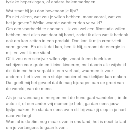
fysieke beperkingen, of andere belemmeringen..
Wat staat bij jou dan bovenaan je lijst?
En niet alleen, wat zou je willen hebben, maar vooral, wat zou
het je geven? Welke waarde wordt er dan vervuld?
Om een voorbeeld te noemen .. ik zou wel een filmstudio willen
hebben, met alles wat daar bij hoort, zodat ik alles wat ik bedenk
ook om kan zetten in een produkt. Dan kan ik mijn creativiteit
vorm geven. En als ik dat kan, ben ik blij, stroomt de energie in
mij, en voel ik me vitaal.
Of ik zou een schrijver willen zijn, zodat ik een boek kan
schrijven voor grote en kleine kinderen, met daarin alle wijsheid
die ik in me heb verpakt in een verhaal, waarmee ik voor
anderen het leven een stukje mooier of makkelijker kan maken.
Dat geeft mij het gevoel dat ik mag bijdragen aan de groei van
de wereld, van de mens.
Als je nu vandaag of morgen met de hond gaat wandelen, in de
auto zit, of een ander vrij momentje hebt, ga dan eens jouw
lijstje maken. En sta dan eens even stil bij waar jij diep in je hart
naar verlangt ..
Want al is de Sint nog maar even in ons land, het is nooit te laat
om je verlangens te gaan leven..