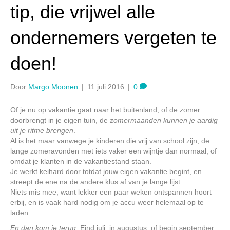
tip, die vrijwel alle
ondernemers vergeten te
doen!
Door
Margo Moonen
|
11 juli 2016
|
0
Of je nu op vakantie gaat naar het buitenland, of de zomer
doorbrengt in je eigen tuin, de
zomermaanden kunnen je aardig
uit je ritme brengen
.
Al is het maar vanwege je kinderen die vrij van school zijn, de
lange zomeravonden met iets vaker een wijntje dan normaal, of
omdat je klanten in de vakantiestand staan.
Je werkt keihard door totdat jouw eigen vakantie begint, en
streept de ene na de andere klus af van je lange lijst.
Niets mis mee, want lekker een paar weken ontspannen hoort
erbij, en is vaak hard nodig om je accu weer helemaal op te
laden.
En dan kom je terug
. Eind juli, in augustus, of begin september,