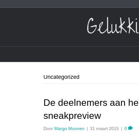
Gelukk
Uncategorized
De deelnemers aan het
sneakpreview
Door
Margo Moonen
|
31 maart 2015
|
0