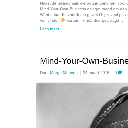
Naast de testimonials die op zijn genomen voo
Mind-Your-Own-Business ook gevraagd om een sch
Want natuurlijk voel ik me gevleid bij zoveel pos
van vinden
Kortom, ik heb doorgevraagd…
Lees meer
Mind-Your-Own-Busin
Door
Margo Moonen
|
24 maart 2015
|
0