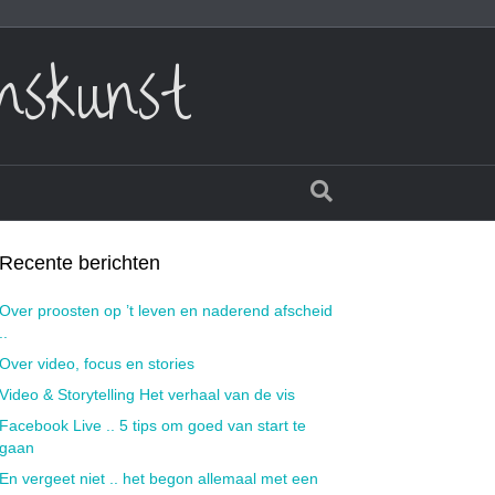
nskunst
Recente berichten
Over proosten op ’t leven en naderend afscheid
..
Over video, focus en stories
Video & Storytelling Het verhaal van de vis
Facebook Live .. 5 tips om goed van start te
gaan
En vergeet niet .. het begon allemaal met een