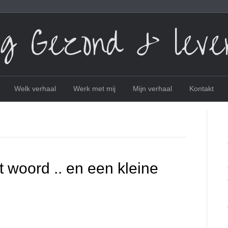
ig Gezond & leve
Welk verhaal
Werk met mij
Mijn verhaal
Kontakt
 woord .. en een kleine