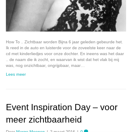
How To .. Zichtbaar worden Bijna 6 jaar geleden gebeurde het.
Ik reed in de auto en luisterde voor de zoveelste keer naar de
cd met kinderliedjes voor onze dochter. En ineens was het daar
.. de naam die ik zocht, en waarvan ik wist dat het vlak bij mij
was, nog onzichtbaar, ongrijpbaar, maar…
Lees meer
Event Inspiration Day – voor
meer zichtbaarheid
Door
Margo Moonen
|
2 maart 2016
|
0