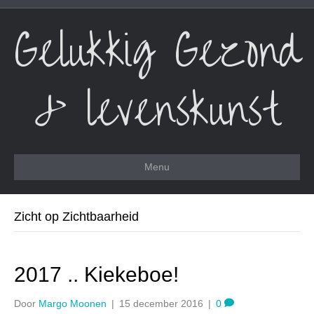
Gelukkig Gezond
& levenskunst
Menu
Zicht op Zichtbaarheid
2017 .. Kiekeboe!
Door
Margo Moonen
|
15 december 2016
|
0