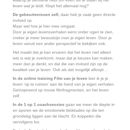
waarop je behoefte hebt om even stil te staan bij het
leven wat je leidt. Klopt het allemaal nog?
De gebeurtenissen zelf,
daar heb je vaak geen directe
invloed op.
Maar wel hoe je hier mee omgaat.
Door je eigen levensverhalen eens onder ogen te zien,
creëer je meer bewustzijn over je eigen leven. Door je
leven vanuit een ander perspectief te bekijken ook.
Het maakt dat je kan ervaren dat het leven niet alleen
iets is wat je overkomt, maar dat je keuzes kan maken,
meer dan je denkt, en dat die van invloed zijn op de
kwaliteit van je leven. Ook als dat mogelijk afloopt ...
In de online training
Film van je leven
leer ik je je
leven 'op te ruimen' aan de hand van je eigen verhalen.
Geïnspireerd op mooie filmfragmenten, en het leven
zelf.
In de 1 op 1 coachsessies
gaan we meer de diepte in
en sporen we de emotionele blokkades op die ten
grondslag liggen aan de klacht. En koppelen die
vervolgens los.