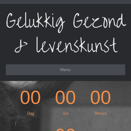
Gelukkig Gezond
& levenskunst
Menu
00
00
00
Dag
Uur
Minuut