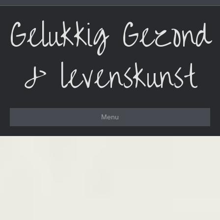
Gelukkig Gezond
& levenskunst
Menu