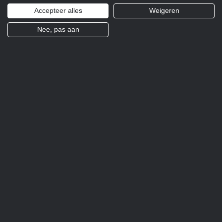
Accepteer alles
Weigeren
Nee, pas aan
Een week lang Italië!