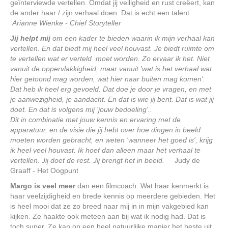
geïnterviewde vertellen. Omdat jij veiligheid en rust creëert, kan
de ander haar / zijn verhaal doen. Dat is echt een talent.
Arianne Wienke - Chief Storyteller
Jij helpt mij
om een kader te bieden waarin ik mijn verhaal kan
vertellen. En dat biedt mij heel veel houvast. Je biedt ruimte om
te vertellen wat er verteld moet worden. Zo ervaar ik het. Niet
vanuit de oppervlakkigheid, maar vanuit 'wat is het verhaal wat
hier getoond mag worden, wat hier naar buiten mag komen'.
Dat heb ik heel erg gevoeld. Dat doe je door je vragen, en met
je aanwezigheid, je aandacht. En dat is wie jij bent. Dat is wat jij
doet. En dat is volgens mij 'jouw bedoeling'..
Dit in combinatie met jouw kennis en ervaring met de
apparatuur, en de visie die jij hebt over hoe dingen in beeld
moeten worden gebracht, en weten 'wanneer het goed is', krijg
ik heel veel houvast. Ik hoef dan alleen maar het verhaal te
vertellen. Jij doet de rest. Jij brengt het in beeld.
Judy de
Graaff - Het Oogpunt
Margo is veel meer
dan een filmcoach. Wat haar kenmerkt is
haar veelzijdigheid en brede kennis op meerdere gebieden. Het
is heel mooi dat ze zo breed naar mij in in mijn vakgebied kan
kijken. Ze haakte ook meteen aan bij wat ik nodig had. Dat is
toch super. Ze kan op een heel natuurlijke manier het beste uit