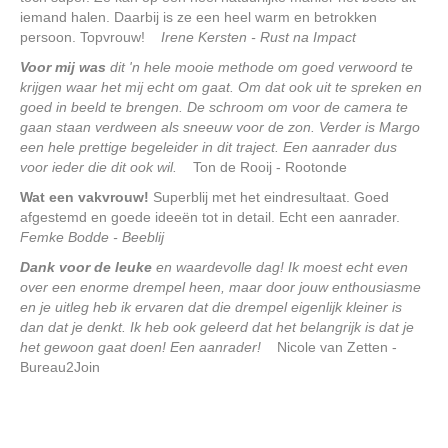
iemand halen. Daarbij is ze een heel warm en betrokken
persoon. Topvrouw!
Irene Kersten - Rust na Impact
Voor mij was
dit 'n hele mooie methode om goed verwoord te
krijgen waar het mij echt om gaat. Om dat ook uit te spreken en
goed in beeld te brengen. De schroom om voor de camera te
gaan staan verdween als sneeuw voor de zon. Verder is Margo
een hele prettige begeleider in dit traject. Een aanrader dus
voor ieder die dit ook wil.
Ton de Rooij - Rootonde
Wat een vakvrouw!
Superblij met het eindresultaat. Goed
afgestemd en goede ideeën tot in detail. Echt een aanrader.
Femke Bodde - Beeblij
Dank voor de leuke
en waardevolle dag! Ik moest echt even
over een enorme drempel heen, maar door jouw enthousiasme
en je uitleg heb ik ervaren dat die drempel eigenlijk kleiner is
dan dat je denkt. Ik heb ook geleerd dat het belangrijk is dat je
het gewoon gaat doen! Een aanrader!
Nicole van Zetten -
Bureau2Join